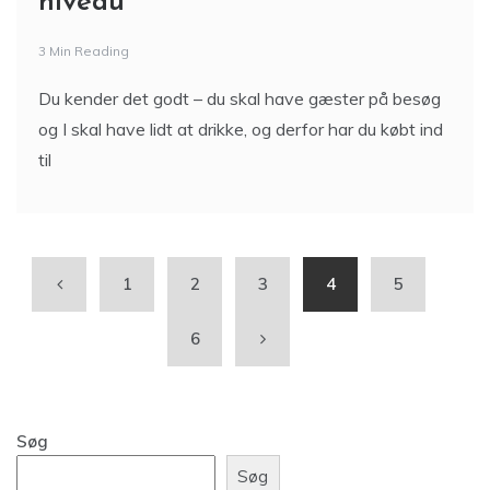
niveau
3 Min Reading
Du kender det godt – du skal have gæster på besøg
og I skal have lidt at drikke, og derfor har du købt ind
til
1
2
3
4
5
6
Søg
Søg