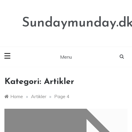
Skip
to
content
Sundaymunday.d
Menu
Kategori:
Artikler
Home
»
Artikler
»
Page 4