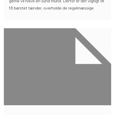
gerne vil have en sund mund. Derfor er det vigtigt at
få børstet tænder, overholde de regelmæssige