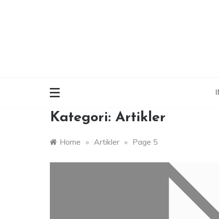
Skip
to
content
I
Kategori:
Artikler
Home
»
Artikler
»
Page 5