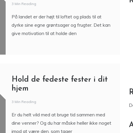
R
3 Min Reading
På landet er der højt til loftet og plads til at
dyrke sine egne grøntsager og frugter. Det kan
give motivation til at holde den
Hold de fedeste fester i dit
hjem
3 Min Reading
D
Er du helt vild med at bruge tid sammen med
dine venner? Og du har måske heller ikke noget
A
imod at være den, som tager