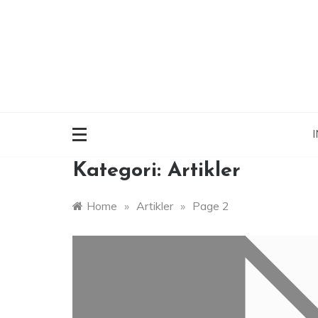
Skip
to
content
I
Kategori:
Artikler
Home
»
Artikler
»
Page 2