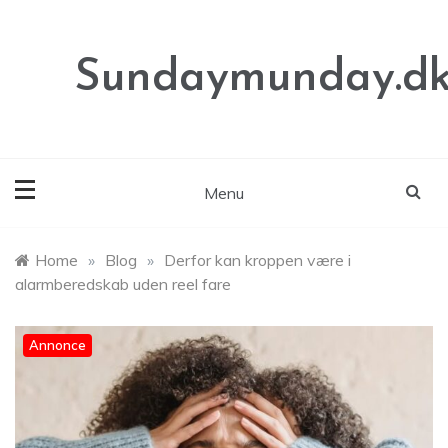
Skip
to
content
Sundaymunday.d
Menu
Home
»
Blog
»
Derfor kan kroppen være i
alarmberedskab uden reel fare
Annonce