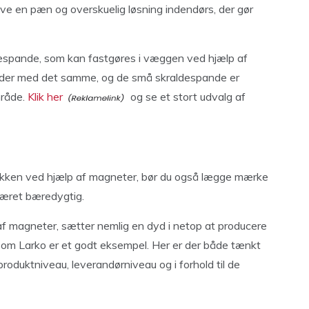
ave en pæn og overskuelig løsning indendørs, der gør
despande, som kan fastgøres i væggen ved hjælp af
lder med det samme, og de små skraldespande er
mråde.
Klik her
og se et stort udvalg af
 køkken ved hjælp af magneter, bør du også lægge mærke
været bæredygtig.
f magneter, sætter nemlig en dyd i netop at producere
som Larko er et godt eksempel. Her er der både tænkt
roduktniveau, leverandørniveau og i forhold til de