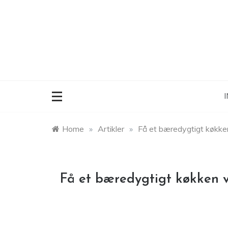
Skip
to
content
I
Home
»
Artikler
»
Få et bæredygtigt køkke
Få et bæredygtigt køkken 