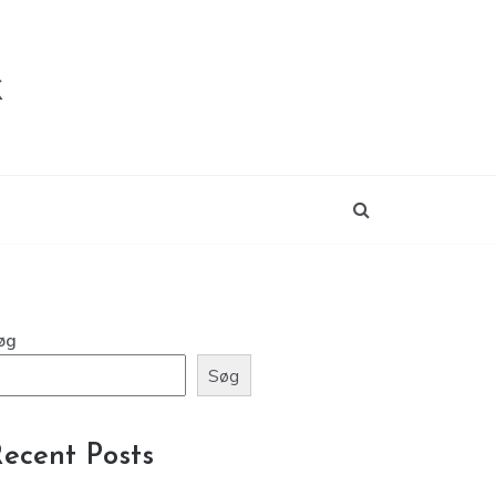
k
øg
Søg
ecent Posts